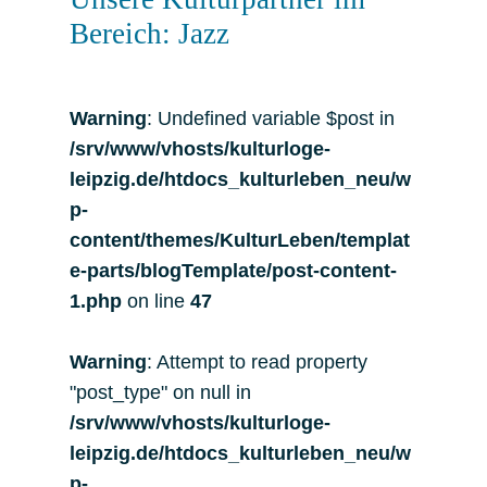
Bereich: Jazz
Warning
: Undefined variable $post in
/srv/www/vhosts/kulturloge-
leipzig.de/htdocs_kulturleben_neu/w
p-
content/themes/KulturLeben/templat
e-parts/blogTemplate/post-content-
1.php
on line
47
Warning
: Attempt to read property
"post_type" on null in
/srv/www/vhosts/kulturloge-
leipzig.de/htdocs_kulturleben_neu/w
p-