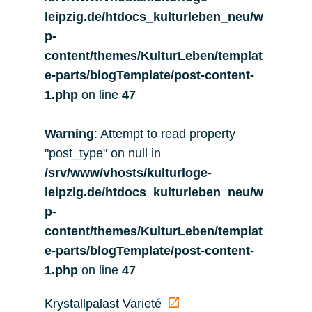
leipzig.de/htdocs_kulturleben_neu/w
p-
content/themes/KulturLeben/templat
e-parts/blogTemplate/post-content-
1.php
on line
47
Warning
: Attempt to read property
"post_type" on null in
/srv/www/vhosts/kulturloge-
leipzig.de/htdocs_kulturleben_neu/w
p-
content/themes/KulturLeben/templat
e-parts/blogTemplate/post-content-
1.php
on line
47
Krystallpalast Varieté