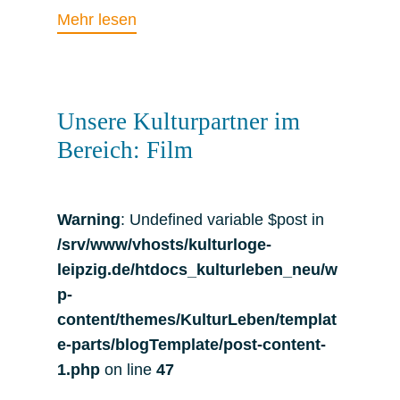
Mehr lesen
Unsere Kulturpartner im
Bereich: Film
Warning
: Undefined variable $post in
/srv/www/vhosts/kulturloge-
leipzig.de/htdocs_kulturleben_neu/w
p-
content/themes/KulturLeben/templat
e-parts/blogTemplate/post-content-
1.php
on line
47