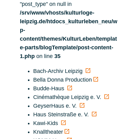
"post_type" on null in
/srv/www/vhosts/kulturloge-
leipzig.de/htdocs_kulturleben_neu/w
p-
content/themes/KulturLeben/templat
e-parts/blogTemplate/post-content-
1.php
on line
35
Bach-Archiv Leipzig
Bella Donna Production
Budde-Haus
Cinémathèque Leipzig e. V.
GeyserHaus e. V.
Haus Steinstraße e. V.
Kawi-Kids
Knalltheater