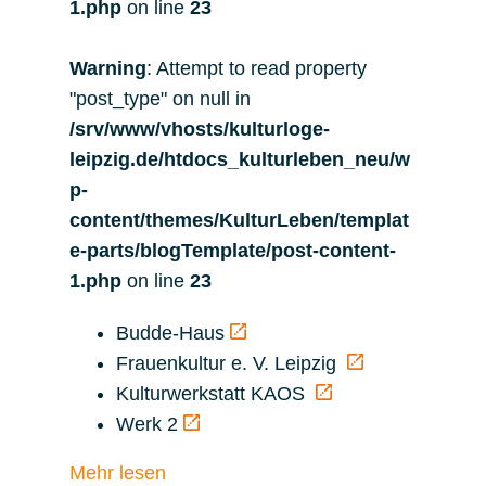
1.php
on line
23
Warning
: Attempt to read property
"post_type" on null in
/srv/www/vhosts/kulturloge-
leipzig.de/htdocs_kulturleben_neu/w
p-
content/themes/KulturLeben/templat
e-parts/blogTemplate/post-content-
1.php
on line
23
Budde-Haus
Frauenkultur e. V. Leipzig
Kulturwerkstatt KAOS
Werk 2
Mehr lesen