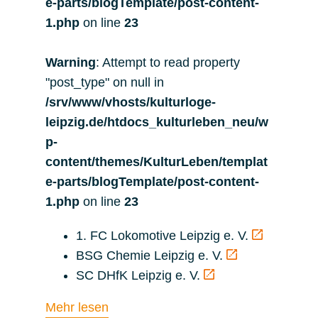
e-parts/blogTemplate/post-content-
1.php
on line
23
Warning
: Attempt to read property
"post_type" on null in
/srv/www/vhosts/kulturloge-
leipzig.de/htdocs_kulturleben_neu/w
p-
content/themes/KulturLeben/templat
e-parts/blogTemplate/post-content-
1.php
on line
23
1. FC Lokomotive Leipzig e. V.
BSG Chemie Leipzig e. V.
SC DHfK Leipzig e. V.
Mehr lesen