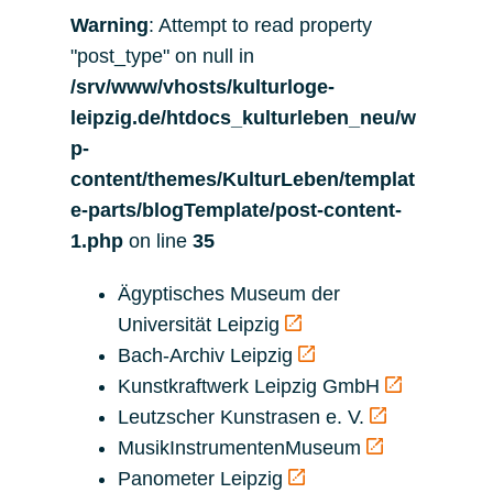
Warning
: Attempt to read property
"post_type" on null in
/srv/www/vhosts/kulturloge-
leipzig.de/htdocs_kulturleben_neu/w
p-
content/themes/KulturLeben/templat
e-parts/blogTemplate/post-content-
1.php
on line
35
Ägyptisches Museum der
Universität Leipzig
Bach-Archiv Leipzig
Kunstkraftwerk Leipzig GmbH
Leutzscher Kunstrasen e. V.
MusikInstrumentenMuseum
Panometer Leipzig