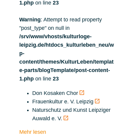
1.php
on line
23
Warning
: Attempt to read property
"post_type" on null in
/srv/www/vhosts/kulturloge-
leipzig.de/htdocs_kulturleben_neu/w
p-
content/themes/KulturLeben/templat
e-parts/blogTemplate/post-content-
1.php
on line
23
Don Kosaken Chor
Frauenkultur e. V. Leipzig
Naturschutz und Kunst Leipziger
Auwald e. V.
Mehr lesen