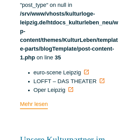
"post_type" on null in
/srv/www/vhosts/kulturloge-
leipzig.de/htdocs_kulturleben_neu/w
p-
content/themes/KulturLeben/templat
e-parts/blogTemplate/post-content-
1.php
on line
35
euro-scene Leipzig
LOFFT – DAS THEATER
Oper Leipzig
Mehr lesen
Unsere Kulturpartner im