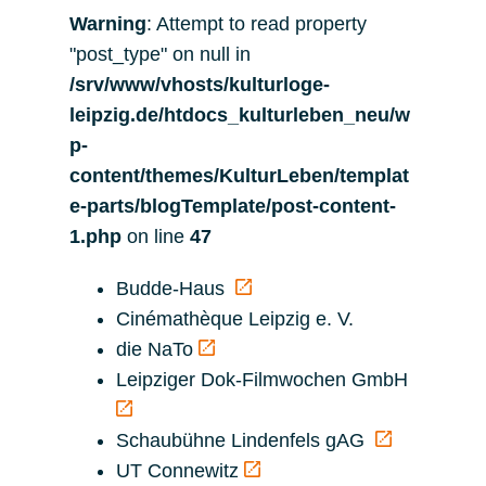
Warning
: Attempt to read property
"post_type" on null in
/srv/www/vhosts/kulturloge-
leipzig.de/htdocs_kulturleben_neu/w
p-
content/themes/KulturLeben/templat
e-parts/blogTemplate/post-content-
1.php
on line
47
Budde-Haus
Cinémathèque Leipzig e. V.
die NaTo
Leipziger Dok-Filmwochen GmbH
Schaubühne Lindenfels gAG
UT Connewitz