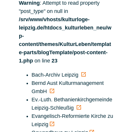
Warning
: Attempt to read property
"post_type" on null in
/srv/www/vhosts/kulturloge-
leipzig.de/htdocs_kulturleben_neu/w
p-
content/themes/KulturLeben/templat
e-parts/blogTemplate/post-content-
1.php
on line
23
Bach-Archiv Leipzig
Bernd Aust Kulturmanagement
GmbH
Ev.-Luth. Bethanienkirchgemeinde
Leipzig-Schleußig
Evangelisch-Reformierte Kirche zu
Leipzig