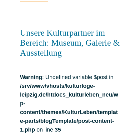
Unsere Kulturpartner im
Bereich: Museum, Galerie &
Ausstellung
Warning
: Undefined variable $post in
/srv/www/vhosts/kulturloge-
leipzig.de/htdocs_kulturleben_neu/w
p-
content/themes/KulturLeben/templat
e-parts/blogTemplate/post-content-
1.php
on line
35