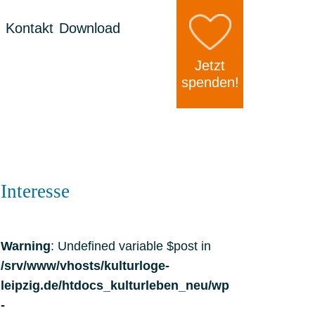
Kontakt
Download
Jetzt
spenden!
Interesse
Warning
: Undefined variable $post in
/srv/www/vhosts/kulturloge-
leipzig.de/htdocs_kulturleben_neu/wp
-