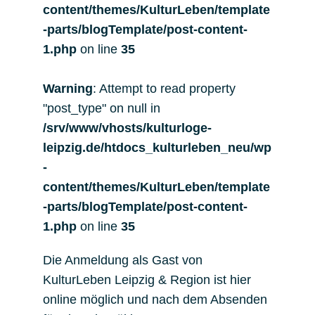
content/themes/KulturLeben/template
-parts/blogTemplate/post-content-
1.php
on line
35
Warning
: Attempt to read property
"post_type" on null in
/srv/www/vhosts/kulturloge-
leipzig.de/htdocs_kulturleben_neu/wp
-
content/themes/KulturLeben/template
-parts/blogTemplate/post-content-
1.php
on line
35
Die Anmeldung als Gast von
KulturLeben Leipzig & Region ist hier
online möglich und nach dem Absenden