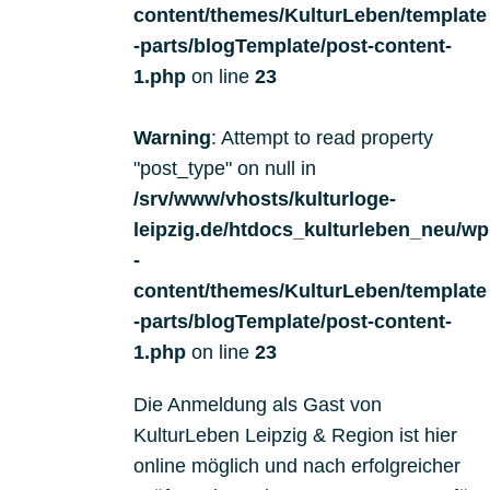
content/themes/KulturLeben/template
-parts/blogTemplate/post-content-
1.php
on line
23
Warning
: Attempt to read property
"post_type" on null in
/srv/www/vhosts/kulturloge-
leipzig.de/htdocs_kulturleben_neu/wp
-
content/themes/KulturLeben/template
-parts/blogTemplate/post-content-
1.php
on line
23
Die Anmeldung als Gast von
KulturLeben Leipzig & Region ist hier
online möglich und nach erfolgreicher