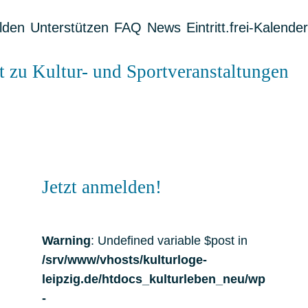
lden
Unterstützen
FAQ
News
Eintritt.frei-Kalender
tt zu Kultur- und Sportveranstaltungen
Jetzt anmelden!
Warning
: Undefined variable $post in
/srv/www/vhosts/kulturloge-
leipzig.de/htdocs_kulturleben_neu/wp
-