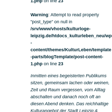
1.php
on line
23
Warning
: Attempt to read property
"post_type" on null in
/srv/www/vhosts/kulturloge-
leipzig.de/htdocs_kulturleben_neu/wp
-
content/themes/KulturLeben/template
-parts/blogTemplate/post-content-
1.php
on line
23
Inmitten eines begeisterten Publikums
sitzen, gemeinsam lachen oder weinen,
Zeit und Raum vergessen, vom Alltag
abschalten und danach noch oft an
diesen Abend denken. Das reichhaltige
Kulturangebot der Stadt Leipzig &