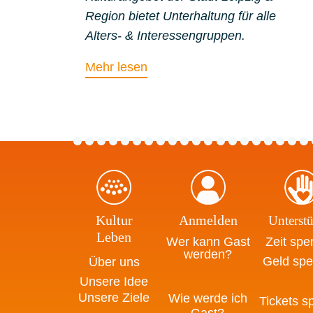
Region bietet Unterhaltung für alle
Alters- & Interessengruppen.
Mehr lesen
Kultur
Anmelden
Unterstü
Leben
Wer kann Gast
Zeit sp
werden?
Geld sp
Über uns
Unsere Idee
Unsere Ziele
Wie werde ich
Tickets 