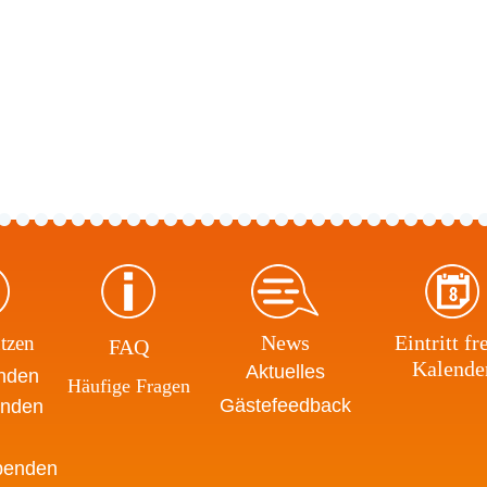
News
Eintritt fre
tzen
FAQ
Kalende
Aktuelles
enden
Häufige Fragen
Gästefeedback
enden
spenden