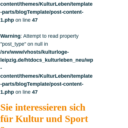
content/themes/KulturLeben/template
-parts/blogTemplate/post-content-
1.php
on line
47
Warning
: Attempt to read property
"post_type" on null in
/srv/www/vhosts/kulturloge-
leipzig.de/htdocs_kulturleben_neu/wp
-
content/themes/KulturLeben/template
-parts/blogTemplate/post-content-
1.php
on line
47
Sie interessieren sich
für Kultur und Sport