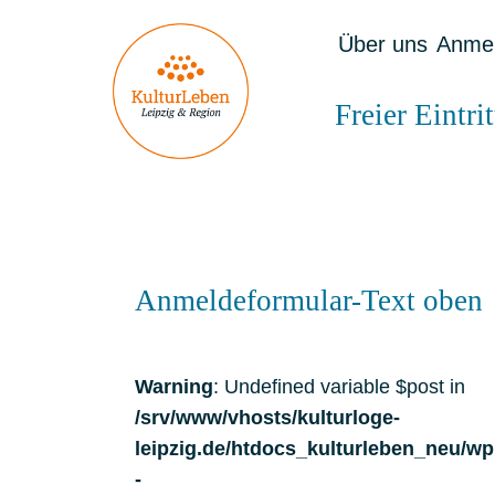
Über uns
Anme
Freier Eintri
Anmeldeformular-Text oben
Warning
: Undefined variable $post in
/srv/www/vhosts/kulturloge-
leipzig.de/htdocs_kulturleben_neu/wp
-