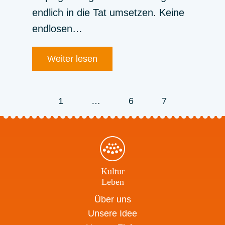
endlich in die Tat umsetzen. Keine
endlosen…
Weiter lesen
1
…
6
7
Kultur
Leben
Über uns
Unsere Idee