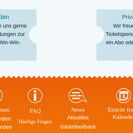
rden
Priv
e uns gerne
Wir freu
ltungen zur
Ticketspend
 Win-Win-
ein Abo ode
News
Eintritt fre
tzen
FAQ
Kalende
Aktuelles
enden
Häufige Fragen
Gästefeedback
enden