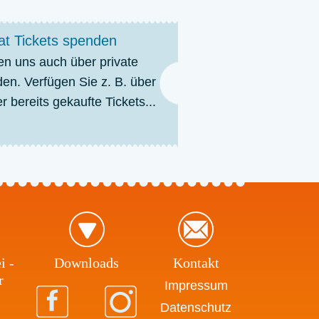
at Tickets spenden
en uns auch über private
en. Verfügen Sie z. B. über
r bereits gekaufte Tickets...
i -
Download​s
Kontakt
r
Impressum
Datenschutz