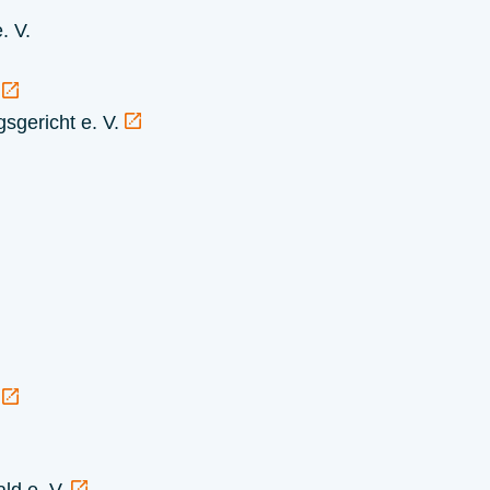
. V.
n
sgericht e. V.
g