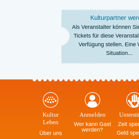
Kulturpartner we
Als Veranstalter können Si
Tickets für diese Veransta
Verfügung stellen. Eine
Situation...
Kultur
Anmelden
Unterstü
Leben
Wer kann Gast
Zeit sp
werden?
Geld sp
Über uns